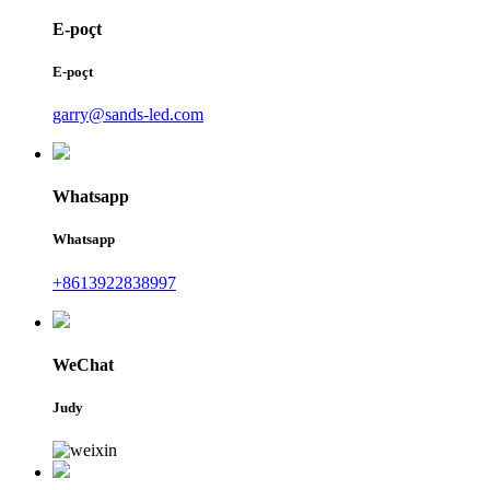
E-poçt
E-poçt
garry@sands-led.com
Whatsapp
Whatsapp
+8613922838997
WeChat
Judy