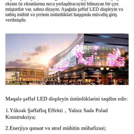
ekranı öz ekranlarına necə yerləşdirəcəyini bilməyən bir çox
müştərilər var. səhnə dizaynı. Aşağıda şəffaf LED displeyin və
tətbiq mühiti və yerinin üstünlükləri haqqında müvafiq giriş
verilmişdir.
Məqalə şəffaf LED displeyin üstünlüklərini təqdim edir:
1.Yüksək Şəffaflıq Effekti，Yalnız Sadə Polad
Konstruksiya;
2.Enerjiyə qənaət və ətraf mühitin mühafizəsi;