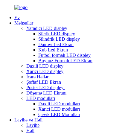
Ev
Məhsullar
Yaradıcı LED displey
Sferik LED displey
Silindrik LED displey
Dairəvi Led Ekran
Kub Led Ekran
Futbol formalı LED displey
Buynuz Formalı LED Ekran
Daxili LED displey
Xarici LED displey
İcarə Həlləri
Şəffaf LED Ekran
Poster LED displeyi
Döşəmə LED Ekranı
LED modulları
Daxili LED modulları
Xarici LED modulları
Çevik LED Modulları
Layihə və Həll
Layihə
Həll