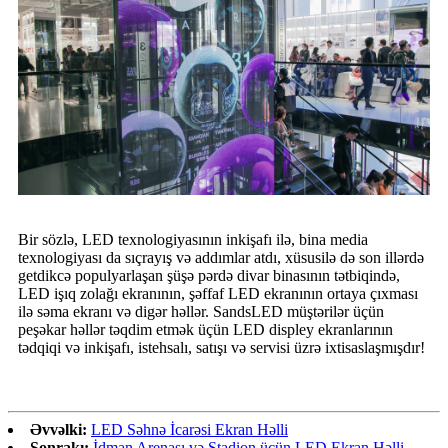
Bir sözlə, LED texnologiyasının inkişafı ilə, bina media
texnologiyası da sıçrayış və addımlar atdı, xüsusilə də son illərdə
getdikcə populyarlaşan şüşə pərdə divar binasının tətbiqində,
LED işıq zolağı ekranının, şəffaf LED ekranının ortaya çıxması
ilə səma ekranı və digər həllər. SandsLED müştərilər üçün
peşəkar həllər təqdim etmək üçün LED displey ekranlarının
tədqiqi və inkişafı, istehsalı, satışı və servisi üzrə ixtisaslaşmışdır!
Əvvəlki:
LED Səhnə İcarəsi Ekran Həlli
Sonrakı:
İdman Arenası və Stadion üçün LED Ekran Həlli