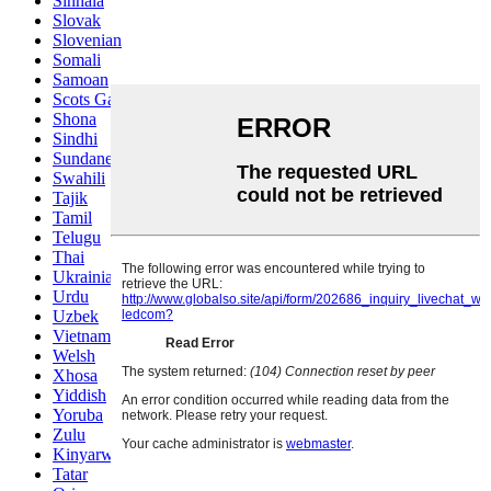
Sinhala
Slovak
Slovenian
Somali
Samoan
Scots Gaelic
Shona
Sindhi
Sundanese
Swahili
Tajik
Tamil
Telugu
Thai
Ukrainian
Urdu
Uzbek
Vietnamese
Welsh
Xhosa
Yiddish
Yoruba
Zulu
Kinyarwanda
Tatar