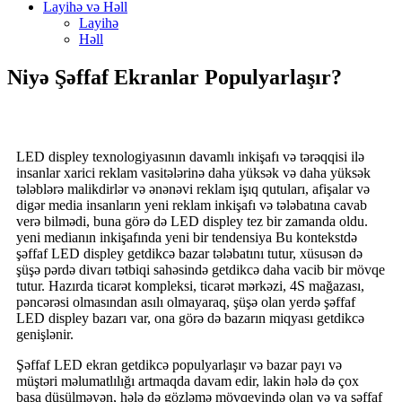
Layihə və Həll
Layihə
Həll
Niyə Şəffaf Ekranlar Populyarlaşır?
LED displey texnologiyasının davamlı inkişafı və tərəqqisi ilə
insanlar xarici reklam vasitələrinə daha yüksək və daha yüksək
tələblərə malikdirlər və ənənəvi reklam işıq qutuları, afişalar və
digər media insanların yeni reklam inkişafı və tələbatına cavab
verə bilmədi, buna görə də LED displey tez bir zamanda oldu.
yeni medianın inkişafında yeni bir tendensiya Bu kontekstdə
şəffaf LED displey getdikcə bazar tələbatını tutur, xüsusən də
şüşə pərdə divarı tətbiqi sahəsində getdikcə daha vacib bir mövqe
tutur. Hazırda ticarət kompleksi, ticarət mərkəzi, 4S mağazası,
pəncərəsi olmasından asılı olmayaraq, şüşə olan yerdə şəffaf
LED displey bazarı var, ona görə də bazarın miqyası getdikcə
genişlənir.
Şəffaf LED ekran getdikcə populyarlaşır və bazar payı və
müştəri məlumatlılığı artmaqda davam edir, lakin hələ də çox
başa düşülməyən, hələ də gözləmə mövqeyində olan və ya şəffaf