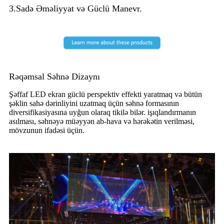
3.Sadə Əməliyyat və Güclü Manevr.
Rəqəmsal Səhnə Dizaynı
Şəffaf LED ekran güclü perspektiv effekti yaratmaq və bütün
şəklin sahə dərinliyini uzatmaq üçün səhnə formasının
diversifikasiyasına uyğun olaraq tikilə bilər. işıqlandırmanın
asılması, səhnəyə müəyyən ab-hava və hərəkətin verilməsi,
mövzunun ifadəsi üçün.