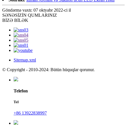
Göndərmə vaxtı: 07 oktyabr 2022-ci il
SƏNƏ
SİZİN QUMLARINIZ
BİZƏ BİLƏK
Sitemap.xml
© Copyright - 2010-2024: Bütün hüquqlar qorunur.
Telefon
Tel
+86 13922838997