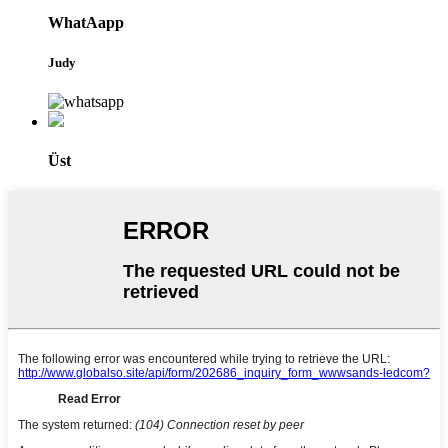
WhatAapp
Judy
Üst