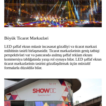
Böyük Ticarət Mərkəzləri
LED şəffaf ekran müasir incəsənət gözəlliyi və ticarət mərkəzi
mühitinin təsirli birləşməsidir. Ticarət mərkəzlərinin geniş tətbiqi
perspektivləri var və pəncərədə asılmış şəffaf reklam ekranı
kommersiya təbliğatında yaxşı rol oynaya bilər. LED şəffaf ekran
ticarət mərkəzlərinin təsirini gözəlləşdirmək üçün müxtəlif
formalarla düzəldilə bilər.