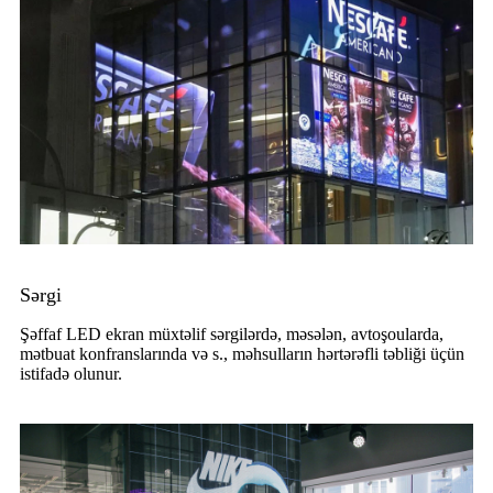
Sərgi
Şəffaf LED ekran müxtəlif sərgilərdə, məsələn, avtoşoularda,
mətbuat konfranslarında və s., məhsulların hərtərəfli təbliği üçün
istifadə olunur.