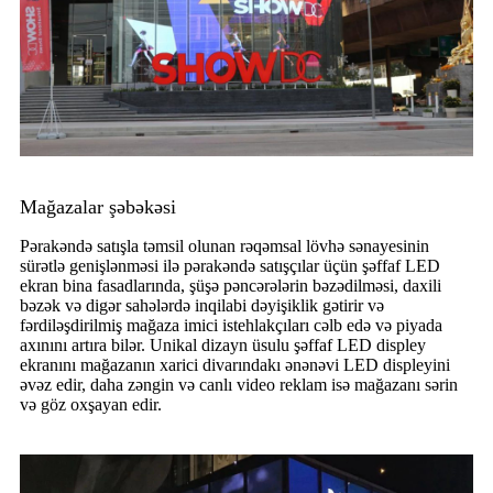
Mağazalar şəbəkəsi
Pərakəndə satışla təmsil olunan rəqəmsal lövhə sənayesinin
sürətlə genişlənməsi ilə pərakəndə satışçılar üçün şəffaf LED
ekran bina fasadlarında, şüşə pəncərələrin bəzədilməsi, daxili
bəzək və digər sahələrdə inqilabi dəyişiklik gətirir və
fərdiləşdirilmiş mağaza imici istehlakçıları cəlb edə və piyada
axınını artıra bilər. Unikal dizayn üsulu şəffaf LED displey
ekranını mağazanın xarici divarındakı ənənəvi LED displeyini
əvəz edir, daha zəngin və canlı video reklam isə mağazanı sərin
və göz oxşayan edir.