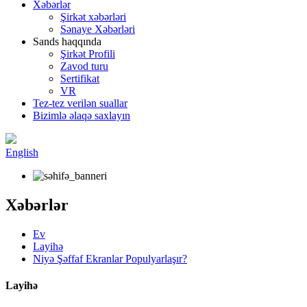
Xəbərlər
Şirkət xəbərləri
Sənaye Xəbərləri
Sands haqqında
Şirkət Profili
Zavod turu
Sertifikat
VR
Tez-tez verilən suallar
Bizimlə əlaqə saxlayın
English
Xəbərlər
Ev
Layihə
Niyə Şəffaf Ekranlar Populyarlaşır?
Layihə