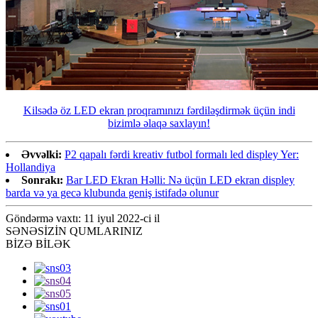
Kilsədə öz LED ekran proqramınızı fərdiləşdirmək üçün indi
bizimlə əlaqə saxlayın!
Əvvəlki:
P2 qapalı fərdi kreativ futbol formalı led displey Yer:
Hollandiya
Sonrakı:
Bar LED Ekran Həlli: Nə üçün LED ekran displey
barda və ya gecə klubunda geniş istifadə olunur
Göndərmə vaxtı: 11 iyul 2022-ci il
SƏNƏ
SİZİN QUMLARINIZ
BİZƏ BİLƏK