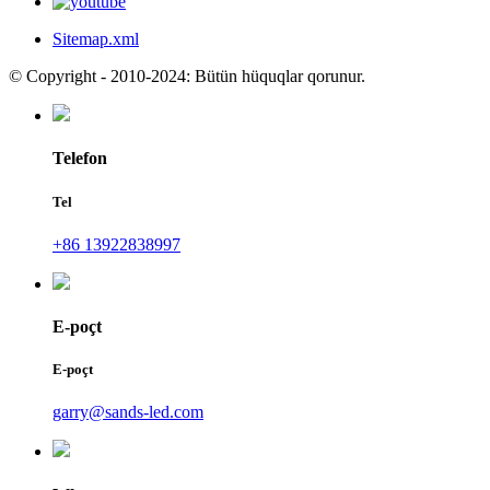
Sitemap.xml
© Copyright - 2010-2024: Bütün hüquqlar qorunur.
Telefon
Tel
+86 13922838997
E-poçt
E-poçt
garry@sands-led.com