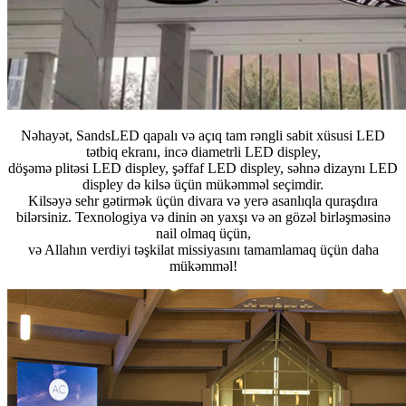
Nəhayət, SandsLED qapalı və açıq tam rəngli sabit xüsusi LED
tətbiq ekranı, incə diametrli LED displey,
döşəmə plitəsi LED displey, şəffaf LED displey, səhnə dizaynı LED
displey də kilsə üçün mükəmməl seçimdir.
Kilsəyə sehr gətirmək üçün divara və yerə asanlıqla quraşdıra
bilərsiniz. Texnologiya və dinin ən yaxşı və ən gözəl birləşməsinə
nail olmaq üçün,
və Allahın verdiyi təşkilat missiyasını tamamlamaq üçün daha
mükəmməl!