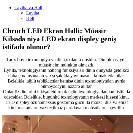
Layihə və Həll
Layihə
Həll
Chruch LED Ekran Həlli: Müasir
Kilsədə niyə LED ekran displey geniş
istifadə olunur?
Tarix boyu texnologiya və din çoxdankı dostdur. Din olmasaydı,
müasir elm mümkün olmazdı.
Eynilə, texnologiyanın nəhəng funksiyaları dinin dünyada getdikcə
daha çox insana ən yaxşı şəkildə yayılmasına kömək edə bilər.
Beləliklə, ağıllı təbliğatçılar həmişə dinin texnologiyadan ayrıla
bilməyəcəyini nəzərə alırlar.
Onlar öz dinlərini inkişaf etdirmək üçün texnologiyadan tam istifadə
edəcəklər. Beləliklə, bugünkü texnologiyanın mərkəzi hissəsi kimi,
LED displey özünəməxsus göstərmə gücü ilə moizə, dua və etiraf
kimi məkanların vazkeçilməz parıldayan məhsullarına çevrilib.