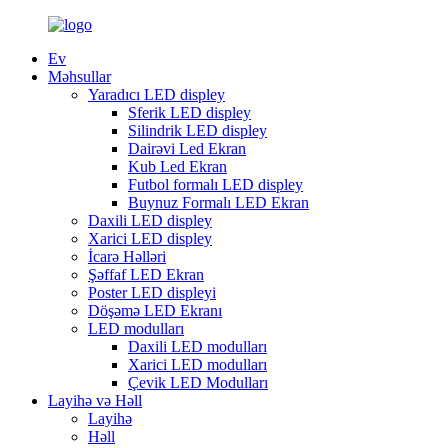
Ev
Məhsullar
Yaradıcı LED displey
Sferik LED displey
Silindrik LED displey
Dairəvi Led Ekran
Kub Led Ekran
Futbol formalı LED displey
Buynuz Formalı LED Ekran
Daxili LED displey
Xarici LED displey
İcarə Həlləri
Şəffaf LED Ekran
Poster LED displeyi
Döşəmə LED Ekranı
LED modulları
Daxili LED modulları
Xarici LED modulları
Çevik LED Modulları
Layihə və Həll
Layihə
Həll