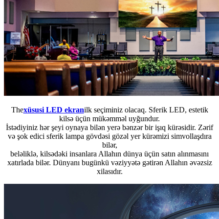
The
xüsusi LED ekran
ilk seçiminiz olacaq. Sferik LED, estetik
kilsə üçün mükəmməl uyğundur.
İstədiyiniz hər şeyi oynaya bilən yerə bənzər bir işıq kürəsidir. Zərif
və şok edici sferik lampa gövdəsi gözəl yer kürəmizi simvollaşdıra
bilər,
beləliklə, kilsədəki insanlara Allahın dünya üçün satın alınmasını
xatırlada bilər. Dünyanı bugünkü vəziyyətə gətirən Allahın əvəzsiz
xilasıdır.