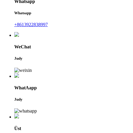
Whatsapp
Whatsapp
+8613922838997
WeChat
Judy
WhatAapp
Judy
Üst