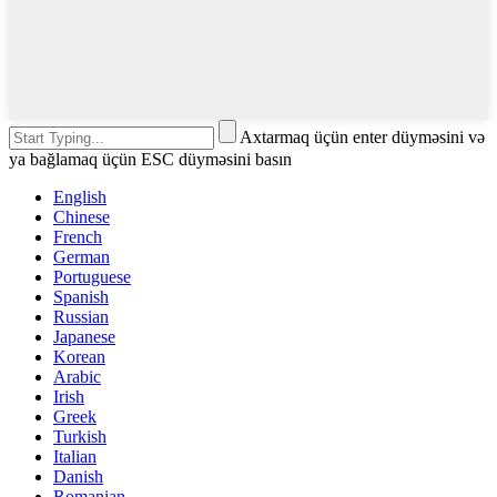
Axtarmaq üçün enter düyməsini və
ya bağlamaq üçün ESC düyməsini basın
English
Chinese
French
German
Portuguese
Spanish
Russian
Japanese
Korean
Arabic
Irish
Greek
Turkish
Italian
Danish
Romanian