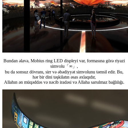
Bundan əlavə, Mobius ring LED displeyi var, formasına görə riyazi
simvolu「∞」,
bu da sonsuz dövranı, sirr və əbədiyyət simvolunu təmsil edir. Bu,
hər bir dini təşkilatın əsas əxlaqıdır,
Allahın ən müqəddəs və nəcib iradəsi və Allaha sarsılmaz bağlılığı.