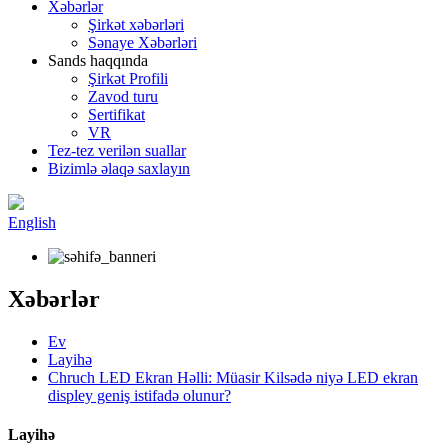
Xəbərlər
Şirkət xəbərləri
Sənaye Xəbərləri
Sands haqqında
Şirkət Profili
Zavod turu
Sertifikat
VR
Tez-tez verilən suallar
Bizimlə əlaqə saxlayın
English
Xəbərlər
Ev
Layihə
Chruch LED Ekran Həlli: Müasir Kilsədə niyə LED ekran
displey geniş istifadə olunur?
Layihə